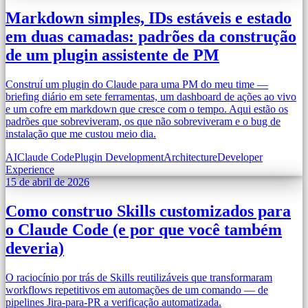
Markdown simples, IDs estáveis e estado
em duas camadas: padrões da construção
de um plugin assistente de PM
Construí um plugin do Claude para uma PM do meu time —
briefing diário em sete ferramentas, um dashboard de ações ao vivo
e um cofre em markdown que cresce com o tempo. Aqui estão os
padrões que sobreviveram, os que não sobreviveram e o bug de
instalação que me custou meio dia.
AI
Claude Code
Plugin Development
Architecture
Developer
Experience
15 de abril de 2026
Como construo Skills customizados para
o Claude Code (e por que você também
deveria)
O raciocínio por trás de Skills reutilizáveis que transformaram
workflows repetitivos em automações de um comando — de
pipelines Jira-para-PR a verificação automatizada.