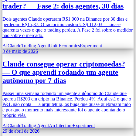
trader? — Fase 2: dois agentes, 30 dias
Dois agentes Claude operaram R$1.000 na Binance por 30 dias e
perderam R$15,37. O raciocínio custou US$ 112,03 — quase
quarenta vezes o que o trading perdeu. A Fase 2 foi sobre o medidor,
não sobre o mercado.
AI
Claude
Trading Agent
Unit Economics
Experiment
8 de maio de 2026
Claude consegue operar criptomoedas?
— O que aprendi rodando um agente
autônomo por 7 dias
Passei uma semana rodando um agente autônomo do Claude que
operou R$203 em cripto na Binance. Perdeu 4%. Aqui está o que o
P&L não conta — a arquitetura, os bugs que quase quebraram tudo
e por que o momento mais interessante foi o agente apontando o
próprio viés.
AI
Claude
Trading Agent
Architecture
Experiment
29 de abril de 2026