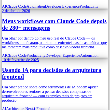
AI
Claude Code
Automation
Developer Experience
Productivity
2 de abril de 2026
Meus workflows com Claude Code depois
de 280+ mensagens
Um olhar por dentro do meu uso real do Claude Code — os
workflows que ficaram, o atrito que enfrentei e as dicas práticas que
me tornaram mais produtiva como desenvolvedora frontend.
AI
Claude Code
Productivity
Developer Experience
Automation
10 de fevereiro de 2025
Usando IA para decisões de arquitetura
frontend
Um olhar prático sobre como ferramentas de IA podem ajudar
desenvolvedores seniores a pensar decisões complexas de
arquitetura frontend — com exemplos reais de projetos em
produção.
AI
Architecture
Next.js
Frontend