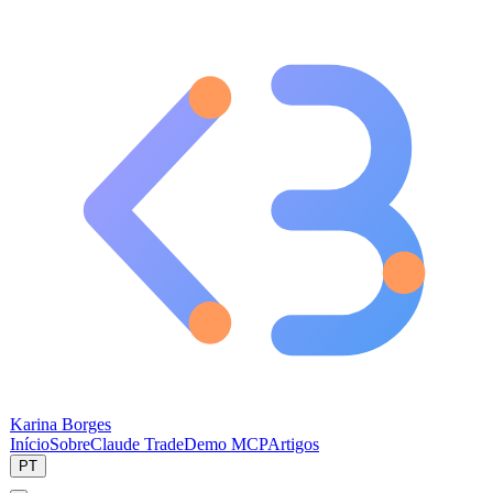
Karina Borges
Início
Sobre
Claude Trade
Demo MCP
Artigos
PT