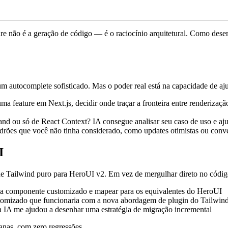
 não é a geração de código — é o raciocínio arquitetural. Como desen
autocomplete sofisticado. Mas o poder real está na capacidade de ajud
a feature em Next.js, decidir onde traçar a fronteira entre renderização
d ou só de React Context? IA consegue analisar seu caso de uso e aju
drões que você não tinha considerado, como updates otimistas ou conv
I
e Tailwind puro para HeroUI v2. Em vez de mergulhar direto no código,
a componente customizado e mapear para os equivalentes do HeroUI
mizado que funcionaria com a nova abordagem de plugin do Tailwin
 IA me ajudou a desenhar uma estratégia de migração incremental
anas, com zero regressões.