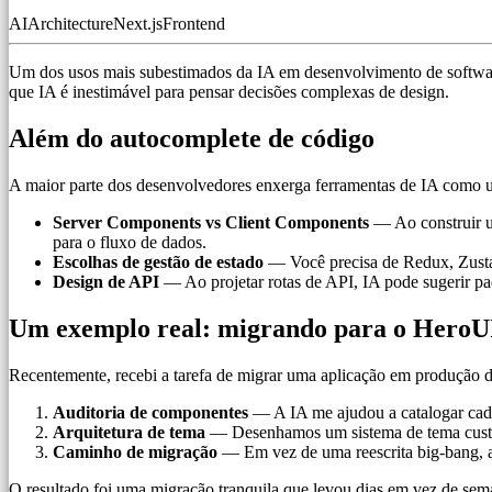
AI
Architecture
Next.js
Frontend
Um dos usos mais subestimados da IA em desenvolvimento de software
que IA é inestimável para pensar decisões complexas de design.
Além do autocomplete de código
A maior parte dos desenvolvedores enxerga ferramentas de IA como um 
Server Components vs Client Components
— Ao construir um
para o fluxo de dados.
Escolhas de gestão de estado
— Você precisa de Redux, Zustan
Design de API
— Ao projetar rotas de API, IA pode sugerir pa
Um exemplo real: migrando para o HeroU
Recentemente, recebi a tarefa de migrar uma aplicação em produção d
Auditoria de componentes
— A IA me ajudou a catalogar cad
Arquitetura de tema
— Desenhamos um sistema de tema custo
Caminho de migração
— Em vez de uma reescrita big-bang, a
O resultado foi uma migração tranquila que levou dias em vez de sem