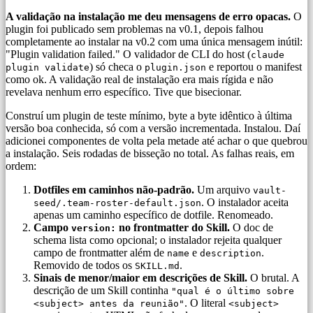
A validação na instalação me deu mensagens de erro opacas.
O
plugin foi publicado sem problemas na v0.1, depois falhou
completamente ao instalar na v0.2 com uma única mensagem inútil:
"Plugin validation failed." O validador de CLI do host (
claude
) só checa o
e reportou o manifest
plugin validate
plugin.json
como ok. A validação real de instalação era mais rígida e não
revelava nenhum erro específico. Tive que bisecionar.
Construí um plugin de teste mínimo, byte a byte idêntico à última
versão boa conhecida, só com a versão incrementada. Instalou. Daí
adicionei componentes de volta pela metade até achar o que quebrou
a instalação. Seis rodadas de bisseção no total. As falhas reais, em
ordem:
Dotfiles em caminhos não-padrão.
Um arquivo
vault-
. O instalador aceita
seed/.team-roster-default.json
apenas um caminho específico de dotfile. Renomeado.
Campo
no frontmatter do Skill.
O doc de
version:
schema lista como opcional; o instalador rejeita qualquer
campo de frontmatter além de
e
.
name
description
Removido de todos os
.
SKILL.md
Sinais de menor/maior em descrições de Skill.
O brutal. A
descrição de um Skill continha
"qual é o último sobre
. O literal
<subject> antes da reunião"
<subject>