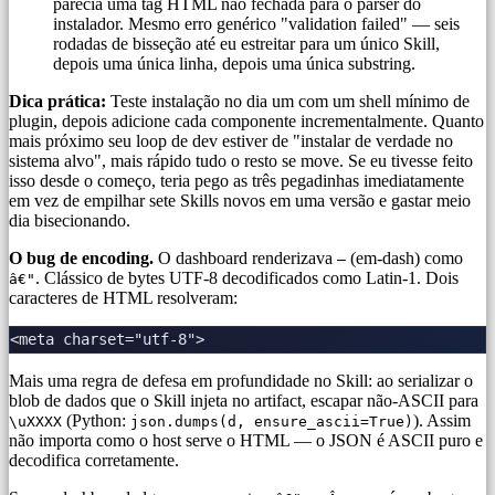
parecia uma tag HTML não fechada para o parser do
instalador. Mesmo erro genérico "validation failed" — seis
rodadas de bisseção até eu estreitar para um único Skill,
depois uma única linha, depois uma única substring.
Dica prática:
Teste instalação no dia um com um shell mínimo de
plugin, depois adicione cada componente incrementalmente. Quanto
mais próximo seu loop de dev estiver de "instalar de verdade no
sistema alvo", mais rápido tudo o resto se move. Se eu tivesse feito
isso desde o começo, teria pego as três pegadinhas imediatamente
em vez de empilhar sete Skills novos em uma versão e gastar meio
dia bisecionando.
O bug de encoding.
O dashboard renderizava
(em-dash) como
—
. Clássico de bytes UTF-8 decodificados como Latin-1. Dois
â€"
caracteres de HTML resolveram:
Mais uma regra de defesa em profundidade no Skill: ao serializar o
blob de dados que o Skill injeta no artifact, escapar não-ASCII para
(Python:
). Assim
\uXXXX
json.dumps(d, ensure_ascii=True)
não importa como o host serve o HTML — o JSON é ASCII puro e
decodifica corretamente.